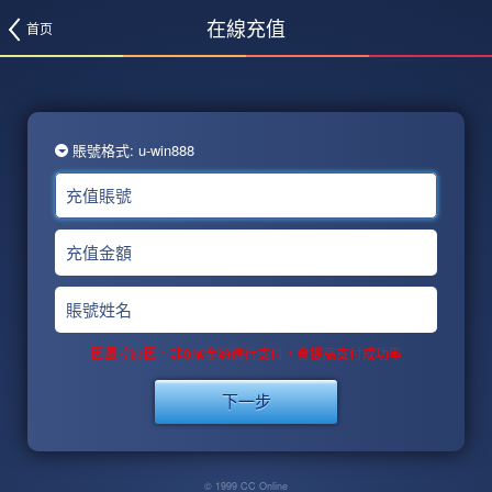
在線充值
首页
賬號格式: u-win888
充值賬號
充值金額
賬號姓名
因風控原因，非0尾金額進行支付，會提高支付成功率
© 1999 CC Online